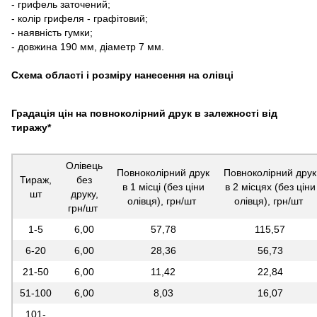
- грифель заточений;
- колір грифеля - графітовий;
- наявність гумки;
- довжина 190 мм, діаметр 7 мм.
Схема області і розміру нанесення на олівці
Градація цін на повноколірний друк в залежності від
тиражу*
Олівець
Повноколірний друк
Повноколірний друк
Тираж,
без
в 1 місці (без ціни
в 2 місцях (без ціни
шт
друку,
олівця), грн/шт
олівця), грн/шт
грн/шт
1-5
6,00
57,78
115,57
6-20
6,00
28,36
56,73
21-50
6,00
11,42
22,84
51-100
6,00
8,03
16,07
101-