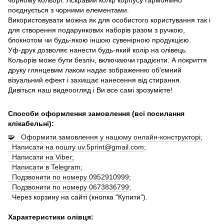
поєднується з чорними елементами.
Використовувати можна як для особистого користування так і
для створення подарункових наборів разом з ручкою,
блокнотом чи будь-якою іншою сувенірною продукцією.
Уф-друк дозволяє нанести будь-який колір на олівець.
Кольорів може бути безліч, включаючи градієнти. А покриття
друку глянцевим лаком надає зображенню об'ємний
візуальний ефект і захищає нанесення від стирання.
Дивіться наш видеоогляд і Ви все самі зрозумієте!
Способи оформлення замовлення (всі посилання
клікабельні):
🧩 Оформити замовлення у нашому онлайн-конструкторі;
Написати на пошту uv.5print@gmail.com
;
Написати на Viber;
Написати в Telegram
;
Подзвонити по номеру 0952910999
;
Подзвонити по номеру 0673836799
;
Через корзину на сайті (кнопка "Купити").
Характеристики олівця: