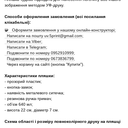
зображення методом УФ-друку.
Способи оформлення замовлення (всі посилання
клікабельні):
🧩 Оформити замовлення у нашому онлайн-конструкторі;
Написати на пошту uv.5print@gmail.com
;
Написати на Viber;
Написати в Telegram
;
Подзвонити по номеру 0952910999
;
Подзвонити по номеру 0673836799
;
Через корзину на сайті (кнопка "Купити").
Характеристики пляшки:
- прозорий пластик;
- кнопка-замок;
- наявність металевого ситечка
;
- резинова ручка-тримач;
- обʼєм 640 мл;
- висота 22 см, діаметр 7 см.
Схема області і розміру повноколірного друку на пляшці