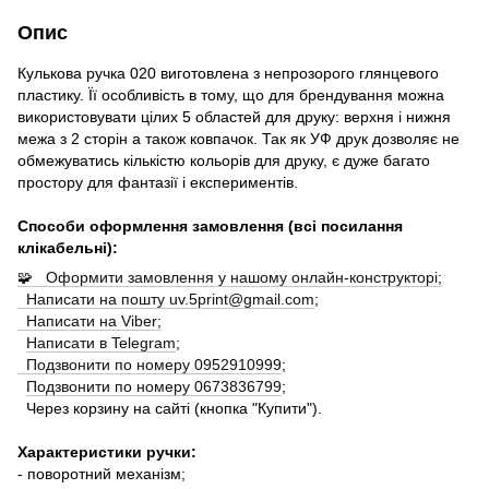
Опис
Кулькова ручка 020 виготовлена з непрозорого глянцевого
пластику. Її особливість в тому, що для брендування можна
використовувати цілих 5 областей для друку: верхня і нижня
межа з 2 сторін а також ковпачок. Так як УФ друк дозволяє не
обмежуватись кількістю кольорів для друку, є дуже багато
простору для фантазії і експериментів.
Способи оформлення замовлення (всі посилання
клікабельні):
🧩 Оформити замовлення у нашому онлайн-конструкторі;
Написати на пошту uv.5print@gmail.com
;
Написати на Viber;
Написати в Telegram
;
Подзвонити по номеру 0952910999
;
Подзвонити по номеру 0673836799
;
Через корзину на сайті (кнопка "Купити").
Характеристики ручки:
- поворотний механізм;