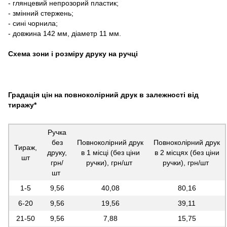
- глянцевий непрозорий пластик;
- змінний стержень;
- сині чорнила;
- довжина 142 мм, діаметр 11 мм.
Схема зони і розміру друку на ручці
Градація цін на повноколірний друк в залежності від
тиражу*
Ручка
без
Повноколірний друк
Повноколірний друк
Тираж,
друку,
в 1 місці (без ціни
в 2 місцях (без ціни
шт
грн/
ручки), грн/шт
ручки), грн/шт
шт
1-5
9,56
40,08
80,16
6-20
9,56
19,56
39,11
21-50
9,56
7,88
15,75