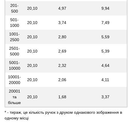
201-
20,10
4,97
9,94
500
501-
20,10
3,74
7,49
1000
1001-
20,10
2,80
5,59
2500
2501-
20,10
2,69
5,39
5000
5001-
20,10
2,32
4,64
10000
10001-
20,10
2,06
4,11
20000
20001
та
20,10
1,68
3,37
більше
* - тираж, це кількість ручок з друком однакового зображення в
одному місці