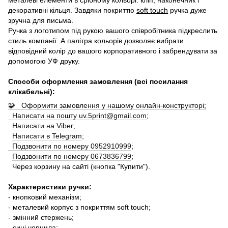
декоративні кільця.
Завдяки покриттю
soft touch
ручка дуже
зручна для письма.
Ручка з логотипом під рукою вашого співробітника підкреслить
стиль компанії.
А палітра кольорів дозволяє вибрати
відповідний колір до вашого корпоративного і забрендувати за
допомогою УФ друку.
Способи оформлення замовлення (всі посилання
клікабельні):
🧩 Оформити замовлення у нашому онлайн-конструкторі;
Написати на пошту uv.5print@gmail.com
;
Написати на Viber;
Написати в Telegram
;
Подзвонити по номеру 0952910999
;
Подзвонити по номеру 0673836799
;
Через корзину на сайті (кнопка "Купити").
Характеристики ручки:
- кнопковий механізм;
- металевий корпус з покриттям soft touch;
- змінний стержень;
- сині чорнила;