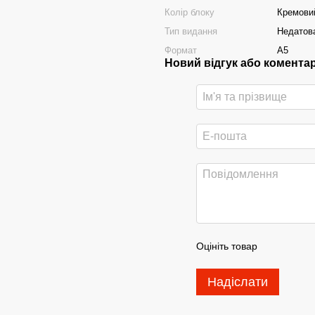
Колір блоку
Кремови
Тип видання
Недатов
Формат
А5
Новий відгук або комента
Оцініть товар
Надіслати