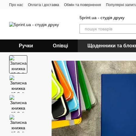
Перейти до основного контенту
Про нас
Оплата і доставка
Обмін та повернення
Популярні запит
5print.ua - студія друку
Ручки
Олівці
Щоденники та блок