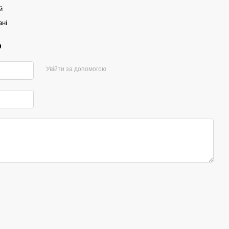
й
ані
р
Увійти за допомогою