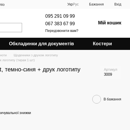
Укр
Рус
Бажання
Вхід
ліо
095 291 09 99
Мій кошик
067 383 67 99
Передзвонити вам?
Обкладинки для документів
Костери
кноти
Щоденники з друком логотипу
к логотипу (тираж 1 шт)
t, темно-синя + друк логотипу
Артикул
3009
В бажання
ичувальної знижки