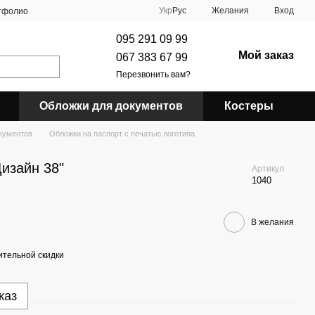
Укр
Рус
Желания
Вход
тфолио
095 291 09 99
Мой заказ
067 383 67 99
Перезвонить вам?
Обложки для документов
Костеры
кументов
Обложки на паспорт с печатью логотипа
изайн 38"
Артикул
1040
В желания
тельной скидки
каз