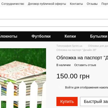
Сотрудничество
Договор публичной оферты
Контакты
Отзывы
Пор
блокноты
Футболки
Кепки
Бутылки
Типография 5print.ua
Обложки для до
Обложка на паспорт "Дизайн 38"
Обложка на паспорт "Д
В наличии
Оставить отзыв
150.00 грн
Войти
для отображения накопи
%
Купить
Быстрый за