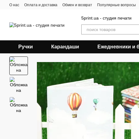
Перейти к основному контенту
О нас
Оплата и доставка
Обмен и возврат
Популярные вопросы
5print.ua - студия печати
Ручки
Карандаши
Ежедневники и 