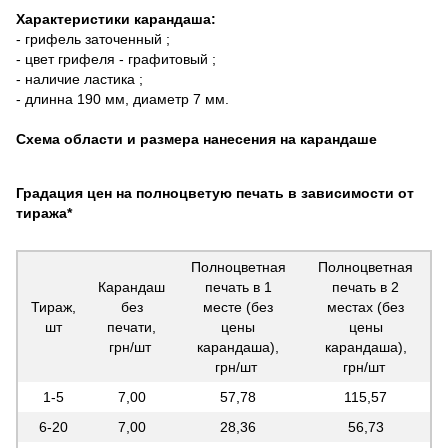
Характеристики карандаша:
- грифель заточенный ;
- цвет грифеля - графитовый ;
- наличие ластика ;
- длинна 190 мм, диаметр 7 мм.
Схема области и размера нанесения на карандаше
Градация цен на полноцветую печать в зависимости от
тиража*
Полноцветная
Полноцветная
Карандаш
печать в 1
печать в 2
Тираж,
без
месте (без
местах (без
шт
печати,
цены
цены
грн/шт
карандаша),
карандаша),
грн/шт
грн/шт
1-5
7,00
57,78
115,57
6-20
7,00
28,36
56,73