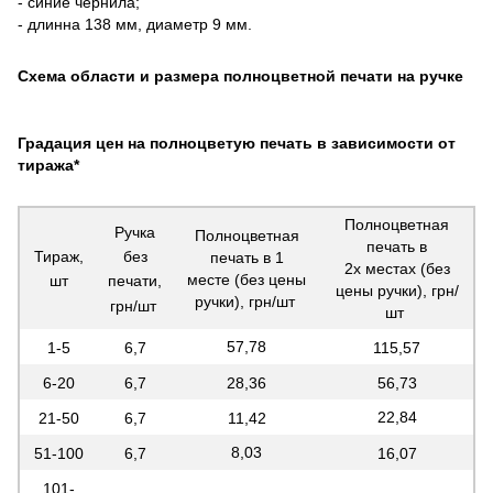
- синие чернила;
- длинна 138 мм, диаметр 9 мм.
Схема области и размера полноцветной печати на ручке
Градация цен на полноцветую печать в зависимости от
тиража*
Полноцветная
Ручка
Полноцветная
печать в
Тираж,
без
печать в 1
2х местах (без
месте (без цены
шт
печати,
цены ручки), грн/
ручки), грн/шт
грн/шт
шт
57,78
1-5
6,7
115,57
6-20
6,7
28,36
56,73
22,84
21-50
6,7
11,42
8,03
51-100
6,7
16,07
101-