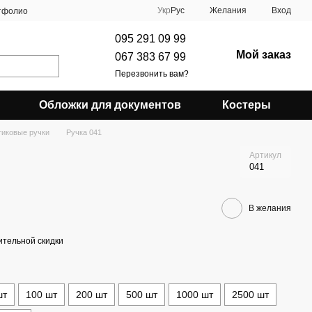
Укр
Рус
Желания
Вход
тфолио
095 291 09 99
Мой заказ
067 383 67 99
Перезвонить вам?
Обложки для документов
Костеры
тиковые ручки
Ручка 041
Артикул
041
В желания
тельной скидки
шт
100 шт
200 шт
500 шт
1000 шт
2500 шт