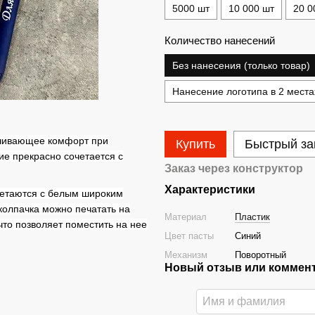
5000 шт
10 000 шт
20 0
Количество нанесений
Без нанесения (только товар)
Нанесение логотипа в 2 места
ечивающее комфорт при
Купить
Быстрый за
ие прекрасно сочетается с
Заказ через конструктор
Характеристики
очетаются с белым широким
 колпачка можно печатать на
Материал
Пластик
 что позволяет поместить на нее
Цвет пасты
Синий
Механизм
Поворотный
Новый отзыв или коммен