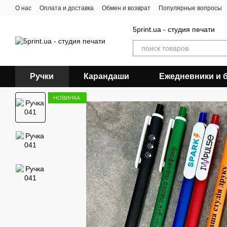
Перейти к основному контенту
О нас
Оплата и доставка
Обмен и возврат
Популярные вопросы
5print.ua - студия печати
Ручки
Карандаши
Ежедневники и 
НОВИНКА