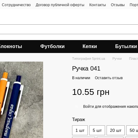
Сотрудничество
Договор публичной оферты
Контакты
Отзывы
Пор
блокноты
Футболки
Кепки
Бутылки
Типография 5print.ua
Ручки
Плас
Ручка 041
В наличии
Оставить отзыв
10.55 грн
Войти
для отображения накопи
%
Тираж
1 шт
5 шт
20 шт
50 