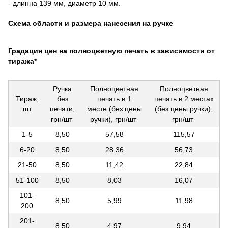
- длинна 139 мм, диаметр 10 мм.
Схема области и размера нанесения на ручке
Градация цен на полноцветную печать в зависимости от
тиража*
Ручка
Полноцветная
Полноцветная
Тираж,
без
печать в 1
печать в 2 местах
шт
печати,
месте (без цены
(без цены ручки),
грн/шт
ручки), грн/шт
грн/шт
1-5
8,50
57,58
115,57
6-20
8,50
28,36
56,73
21-50
8,50
11,42
22,84
51-100
8,50
8,03
16,07
101-
8,50
5,99
11,98
200
201-
8,50
4,97
9,94