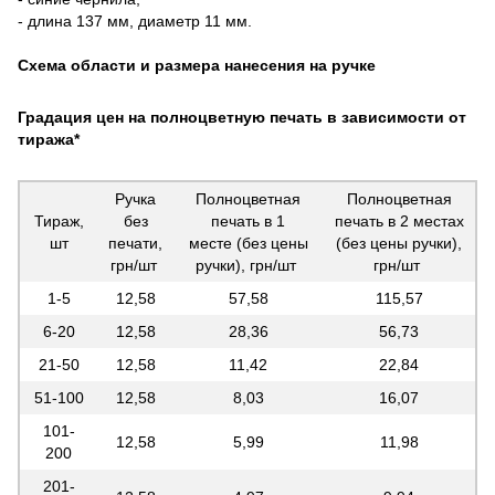
- длина 137 мм, диаметр 11 мм.
Схема области и размера нанесения на ручке
Градация цен на полноцветную печать в зависимости от
тиража*
Ручка
Полноцветная
Полноцветная
Тираж,
без
печать в 1
печать в 2 местах
шт
печати,
месте (без цены
(без цены ручки),
грн/шт
ручки), грн/шт
грн/шт
1-5
12,58
57,58
115,57
6-20
12,58
28,36
56,73
21-50
12,58
11,42
22,84
51-100
12,58
8,03
16,07
101-
12,58
5,99
11,98
200
201-