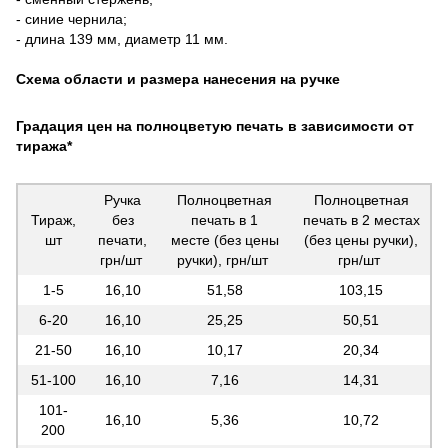
- синие чернила;
- длина 139 мм, диаметр 11 мм.
Схема области и размера нанесения на ручке
Градация цен на полноцветую печать в зависимости от
тиража*
Ручка
Полноцветная
Полноцветная
Тираж,
без
печать в 1
печать в 2 местах
шт
печати,
месте (без цены
(без цены ручки),
грн/шт
ручки), грн/шт
грн/шт
1-5
16,10
51,58
103,15
6-20
16,10
25,25
50,51
21-50
16,10
10,17
20,34
51-100
16,10
7,16
14,31
101-
16,10
5,36
10,72
200