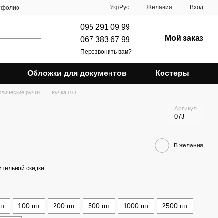
Укр
Рус
Желания
Вход
тфолио
095 291 09 99
Мой заказ
067 383 67 99
Перезвонить вам?
Обложки для документов
Костеры
ллические ручки
Ручка 073
Артикул
073
В желания
тельной скидки
шт
100 шт
200 шт
500 шт
1000 шт
2500 шт