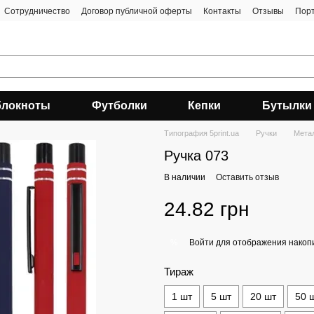
Сотрудничество
Договор публичной оферты
Контакты
Отзывы
Пор
блокноты
Футболки
Кепки
Бутылки
Типография 5print.ua
Ручки
Мета
Ручка 073
В наличии
Оставить отзыв
24.82 грн
Войти
для отображения накопи
%
Тираж
1 шт
5 шт
20 шт
50 