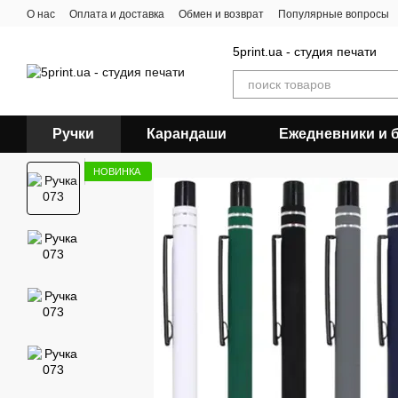
Перейти к основному контенту
О нас
Оплата и доставка
Обмен и возврат
Популярные вопросы
5print.ua - студия печати
Ручки
Карандаши
Ежедневники и 
НОВИНКА