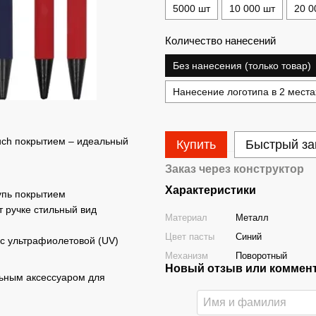
5000 шт
10 000 шт
20 0
Количество нанесений
Без нанесения (только товар)
Нанесение логотипа в 2 места
ouch покрытием – идеальный
Купить
Быстрый за
Заказ через конструктор
Характеристики
упь покрытием
т ручке стильный вид
Материал
Металл
Цвет пасты
Синий
с ультрафиолетовой (UV)
Механизм
Поворотный
Новый отзыв или коммен
льным аксессуаром для